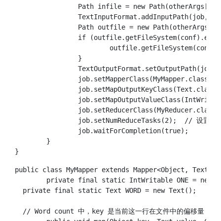
		Path infile = new Path(otherArgs[0]);

		TextInputFormat.addInputPath(job, infile);

		Path outfile = new Path(otherArgs[1]);

		if (outfile.getFileSystem(conf).exists(outfile)) {

			outfile.getFileSystem(conf).delete(outfile, true);

		}

		TextOutputFormat.setOutputPath(job, outfile);

		job.setMapperClass(MyMapper.class);

		job.setMapOutputKeyClass(Text.class);  // 反射

		job.setMapOutputValueClass(IntWritable.class);

		job.setReducerClass(MyReducer.class);

		job.setNumReduceTasks(2);  // 设置 reduce 任务数，默认是 1

		job.waitForCompletion(true);

	}

public class MyMapper extends Mapper<Object, Text, T
	private final static IntWritable ONE = new IntWritable(1);

  private final static Text WORD = new Text();

  // Word count 中，key 是当前这一行在文件中的偏移量，val