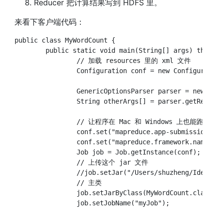
Reducer 把计算结果写到 HDFS 里。
来看下客户端代码：
public class MyWordCount {

	public static void main(String[] args) throws Exception{

		// 加载 resources 里的 xml 文件

		Configuration conf = new Configuration(true);

		GenericOptionsParser parser = new GenericOptionsParser(conf, args); // 接收命令行参数

		String otherArgs[] = parser.getRemainingArgs(); // 解析参数

		// 让程序在 Mac 和 Windows 上也能跑

		conf.set("mapreduce.app-submission.cross-platform", "true");

		conf.set("mapreduce.framework.name", "yarn");

		Job job = Job.getInstance(conf);

		// 上传这个 jar 文件

		//job.setJar("/Users/shuzheng/IdeaProjects/hadoop-hdfs/target/hadoop-hdfs-1.0-SNAPSHOT.jar");

		// 主类

		job.setJarByClass(MyWordCount.class);

		job.setJobName("myJob");
