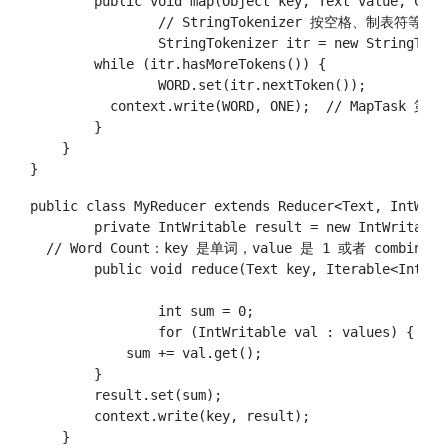
	public void map(Object key, Text value, Context context) throws IOException, InterruptedException {

		// StringTokenizer 按空格、制表符等分割字符串

		StringTokenizer itr = new StringTokenizer(value.toString());

        while (itr.hasMoreTokens()) {

	        WORD.set(itr.nextToken());

          context.write(WORD, ONE);  // MapTask 第 1
        }

    }

public class MyReducer extends Reducer<Text, IntWrit
	private IntWritable result = new IntWritable();

  // Word Count：key 是单词，value 是 1 或者 comb
	public void reduce(Text key, Iterable<IntWritable> values, Context context) 

							throws IOException, InterruptedException { // 其实是 
		int sum = 0;

		for (IntWritable val : values) {

            sum += val.get();

        }

        result.set(sum);

        context.write(key, result);

    }
