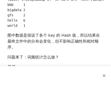
bbb	1

bigdata	2

gfs	2

hello	6

图中数据是假设了各个 key 的 Hash 值，所以结果在
最终文件中的分布会变化，但不影响正确性和相对顺
序。
问题来了：词频统计怎么做？
总结
：
×
block : split

		 1:1

		 N:1

		 1:N

split : map

		 1:1

	map : reduce
