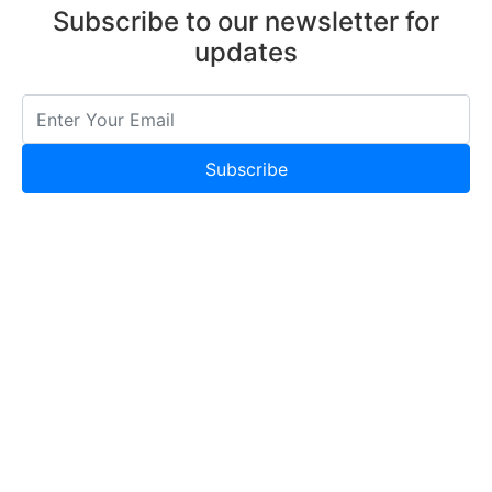
Subscribe to our newsletter for
Spark 缓存中间数据，可以存在内存、磁盘或分
updates
布式文件系统。RDD 的 iterator、cache 和
checkpoint 都支持这个功能，方便重复使用和失
败重试。
多个算子搭配，相当于多个 MapReduce 顺序执
行，不用每个 MR 程序单独启动。
Subscribe
spark word count
读取效率方面，Spark 有的算子比如 sortByKey
会做数据抽样，计算数据集的步进，减少 I/O，比
MapReduce 优化了。
从 MR 程序可以看出，除了配置，用户需要上传
的就是 map() 和 reduce() 两个方法，也就是两
个函数。Spark 和 Scala 的函数式编程正好优化
了代码量，让程序更简洁。
Spark 通过构建 DAG 和划分 Stage，达到更细